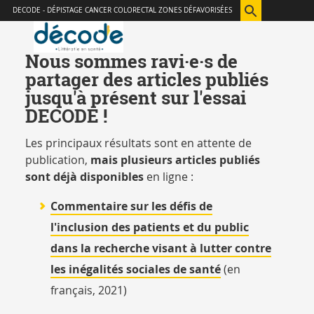
Aller
Navigation
Accès
Connexion
DECODE - DÉPISTAGE CANCER COLORECTAL ZONES DÉFAVORISÉES
au
directs
contenu
Nous sommes ravi·e·s de
partager des articles publiés
jusqu'à présent sur l'essai
DECODE !
Les principaux résultats sont en attente de
publication,
mais plusieurs articles publiés
sont déjà disponibles
en ligne :
Commentaire sur les défis de
l'inclusion des patients et du public
dans la recherche visant à lutter contre
les inégalités sociales de santé
(en
français, 2021)